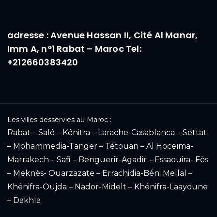
adresse : Avenue Hassan II, Cité Al Manar,
Imm A, n°1 Rabat – Maroc Tel:
+212660383420
Les villes desservies au Maroc :
Rabat – Salé – Kénitra – Larache-Casablanca – Settat
– Mohammedia-Tanger – Tétouan – Al Hoceïma-
Marrakech – Safi – Benguerir-Agadir – Essaouira- Fès
– Meknès- Ouarzazate – Errachidia-Béni Mellal –
Khénifra-Oujda – Nador-Midelt – Khénifra-Laayoune
– Dakhla