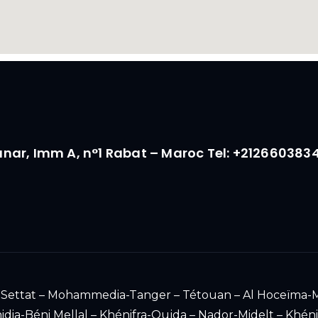
Manar, Imm A, n°1 Rabat – Maroc Tel: +212660383
 – Settat – Mohammedia-Tanger – Tétouan – Al Hoceïma-M
idia-Béni Mellal – Khénifra-Oujda – Nador-Midelt – Khén