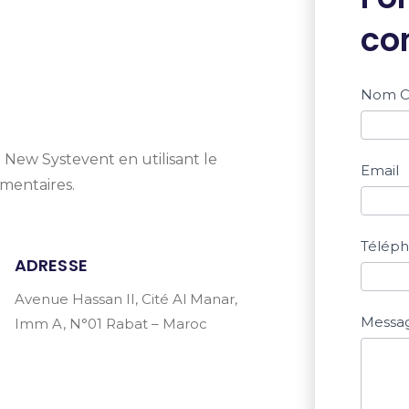
co
Form
Nom C
Si vou
êtes u
Cont
humai
 New Systevent en utilisant le
Email
ne
mentaires.
rempli
pas ce
Télép
champ
ADRESSE
Avenue Hassan II, Cité Al Manar,
Messa
Imm A, N°01 Rabat – Maroc