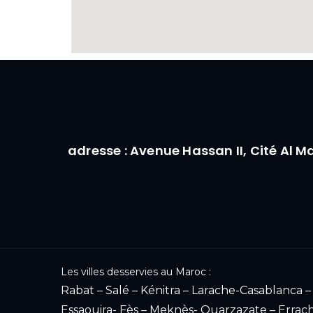
adresse : Avenue Hassan II, Cité Al 
Les villes desservies au Maroc :
Rabat – Salé – Kénitra – Larache-Casablanca
Essaouira- Fès – Meknès- Ouarzazate – Errach