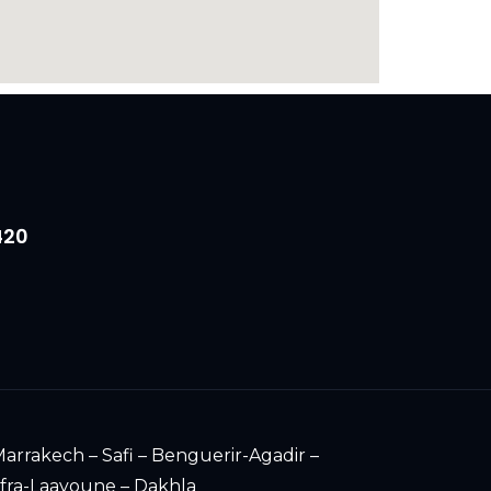
420
arrakech – Safi – Benguerir-Agadir –
ifra-Laayoune – Dakhla