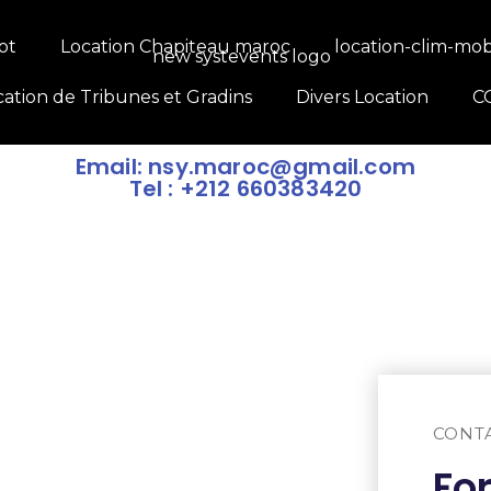
ot
Location Chapiteau maroc
location-clim-mob
cation de Tribunes et Gradins
Divers Location
C
Email: nsy.maroc@gmail.com
Tel : +212 660383420
CONT
Fo