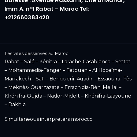
adresse : Avenue Hassan II, Cité Al Manar,
Imm A, n°1 Rabat – Maroc Tel:
+212660383420
Les villes desservies au Maroc :
Rabat – Salé – Kénitra – Larache-Casablanca – Settat
– Mohammedia-Tanger – Tétouan – Al Hoceïma-
Marrakech – Safi – Benguerir-Agadir – Essaouira- Fès
– Meknès- Ouarzazate – Errachidia-Béni Mellal –
Khénifra-Oujda – Nador-Midelt – Khénifra-Laayoune
– Dakhla
Simultaneous interpreters morocco