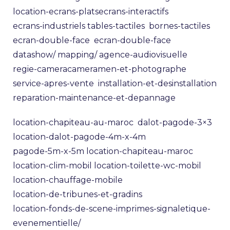
location-ecrans-plats
ecrans-interactifs
ecrans-industriels
tables-tactiles
bornes-tactiles
ecran-double-face
ecran-double-face
datashow/
mapping/
agence-audiovisuelle
regie-camera
cameramen-et-photographe
service-apres-vente
installation-et-desinstallation
reparation-maintenance-et-depannage
location-chapiteau-au-maroc
dalot-pagode-3×3
location-dalot-pagode-4m-x-4m
pagode-5m-x-5m
location-chapiteau-maroc
location-clim-mobil
location-toilette-wc-mobil
location-chauffage-mobile
location-de-tribunes-et-gradins
location-fonds-de-scene-imprimes-signaletique-
evenementielle/