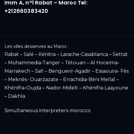
Imm A, n°1 Rabat – Maroc Tel:
+212660383420
Les villes desservies au Maroc :
Rabat – Salé – Kénitra – Larache-Casablanca – Settat
– Mohammedia-Tanger – Tétouan – Al Hoceïma-
Marrakech – Safi – Benguerir-Agadir – Essaouira- Fès
– Meknès- Ouarzazate – Errachidia-Béni Mellal –
Khénifra-Oujda – Nador-Midelt – Khénifra-Laayoune
– Dakhla
Simultaneous interpreters morocco