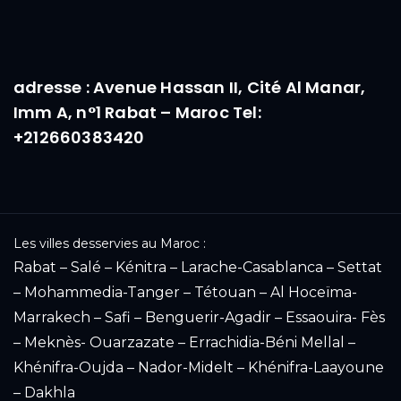
adresse : Avenue Hassan II, Cité Al Manar,
Imm A, n°1 Rabat – Maroc Tel:
+212660383420
Les villes desservies au Maroc :
Rabat – Salé – Kénitra – Larache-Casablanca – Settat
– Mohammedia-Tanger – Tétouan – Al Hoceïma-
Marrakech – Safi – Benguerir-Agadir – Essaouira- Fès
– Meknès- Ouarzazate – Errachidia-Béni Mellal –
Khénifra-Oujda – Nador-Midelt – Khénifra-Laayoune
– Dakhla