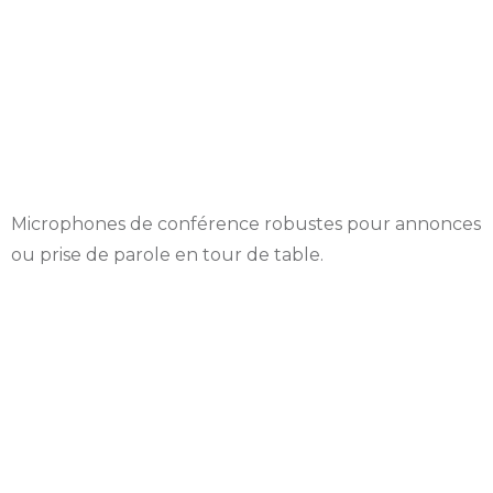
fixe délégué et
président
Microphones de conférence robustes pour annonces
ou prise de parole en tour de table.
Systèmes
d’interprétation
simultanée