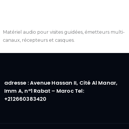
Visite guidée
Matériel audio pour visites guidées, émetteurs multi-
canaux, récepteurs et casques.
adresse : Avenue Hassan II, Cité Al Manar,
Imm A, n°1 Rabat – Maroc Tel:
+212660383420