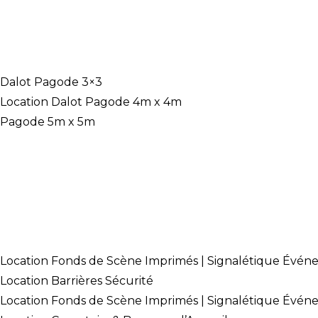
ACCUEIL
Location Pagode Dalot
Dalot Pagode 3×3
Location Dalot Pagode 4m x 4m
Pagode 5m x 5m
Location Chapiteau maroc
location-clim-mobil
Location Toilette Wc Mobil
Location chauffage mobile
Location de Tribunes et Gradins
Divers Location
Location Fonds de Scène Imprimés | Signalétique Évén
Location Barrières Sécurité
Location Fonds de Scène Imprimés | Signalétique Évén