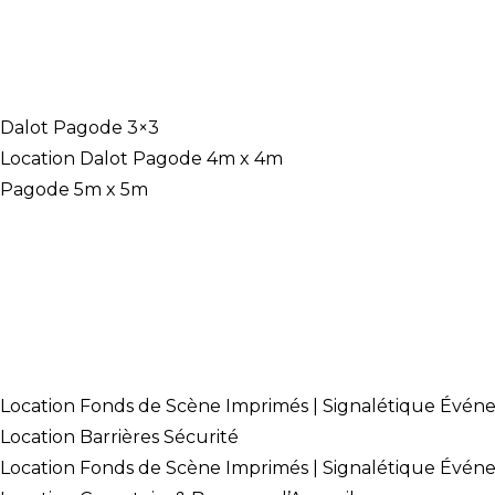
ACCUEIL
Location Pagode Dalot
Dalot Pagode 3×3
Location Dalot Pagode 4m x 4m
Pagode 5m x 5m
Location Chapiteau maroc
location-clim-mobil
Location Toilette Wc Mobil
Location chauffage mobile
Location de Tribunes et Gradins
Divers Location
Location Fonds de Scène Imprimés | Signalétique Évén
Location Barrières Sécurité
Location Fonds de Scène Imprimés | Signalétique Évén